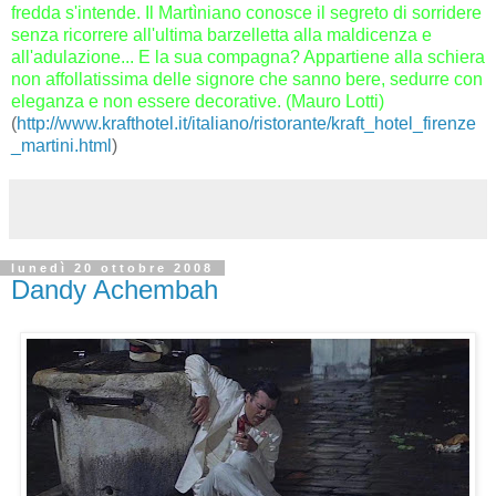
fredda s'intende.
Il Martìniano conosce il segreto di sorridere
senza ricorrere all'ultima barzelletta alla maldicenza e
all'adulazione...
E la sua compagna? Appartiene alla schiera
non affollatissima delle signore che sanno bere, sedurre con
eleganza e non essere decorative. (Mauro Lotti)
(
http://www.krafthotel.it/italiano/ristorante/kraft_hotel_firenze
_martini.html
)
lunedì 20 ottobre 2008
Dandy Achembah