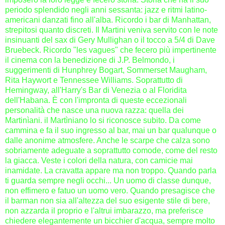
periodo splendido negli anni sessanta: jazz e ritmi latino-
americani danzati fino all'alba.
Ricordo i bar di Manhattan,
strepitosi quanto discreti. Il Martini veniva servito con le note
insinuanti del sax di Gery Mullighan o il tocco a 5/4 di Dave
Bruebeck.
Ricordo "les vagues" che fecero più impertinente
il cinema con la benedizione di J.P. Belmondo, i
suggerimenti di Hunphrey Bogart, Sommerset Maugham,
Rita Haywort e Tennessee Williams. Soprattutto di
Hemingway, all'Harry's Bar di Venezia o al Floridita
dell'Habana.
È con l'impronta di queste eccezionali
personalità che nasce una nuova razza: quella dei
Martinìani. il Martìniano lo si riconosce subito. Da come
cammina e fa il suo ingresso al bar, mai un bar qualunque o
dalle anonime atmosfere.
Anche le scarpe che calza sono
sobriamente adeguate a soprattutto comode, come del resto
la giacca. Veste i colori della natura, con camicie mai
inamidate. La cravatta appare ma non troppo. Quando parla
ti guarda sempre negli occhi... Un uomo di classe dunque,
non effimero e fatuo un uomo vero.
Quando presagisce che
il barman non sia all'altezza del suo esigente stile di bere,
non azzarda il proprio e l'altrui imbarazzo, ma preferisce
chiedere elegantemente un bicchier d'acqua, sempre molto