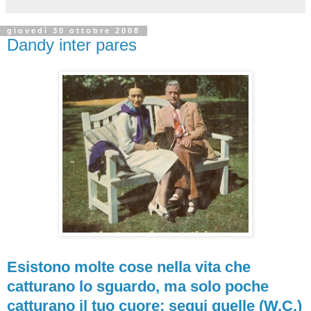
giovedì 30 ottobre 2008
Dandy inter pares
Esistono molte cose nella vita che
catturano lo sguardo, ma solo poche
catturano il tuo cuore: segui quelle (W.C.)