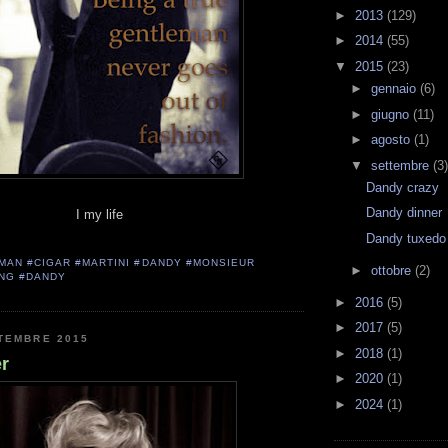
►
2013
(129)
►
2014
(55)
▼
2015
(23)
►
gennaio
(6)
►
giugno
(11)
►
agosto
(1)
▼
settembre
(3)
Dandy crazy
Dandy dinner
I my life
Dandy tuxedo
MAN #CIGAR #MARTINI #DANDY #MONSIEUR
►
ottobre
(2)
NG #DANDY
►
2016
(5)
►
2017
(5)
TEMBRE 2015
►
2018
(1)
r
►
2020
(1)
►
2024
(1)