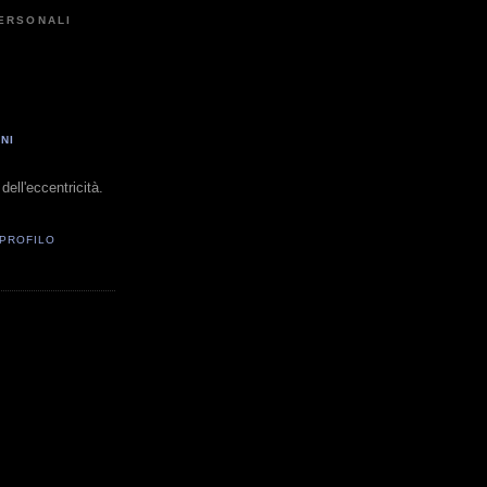
PERSONALI
NI
dell'eccentricità.
 PROFILO