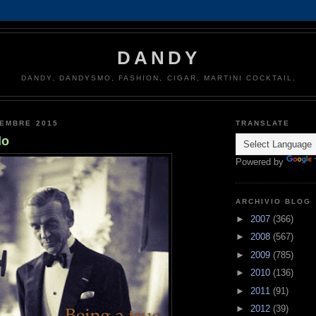
DANDY
DANDY, DANDYSMO, FASHION, CIGAR, MARTINI COCKTAIL,
TEMBRE 2015
TRANSLATE
do
Powered by
ARCHIVIO BLOG
►
2007
(366)
►
2008
(567)
►
2009
(785)
►
2010
(136)
►
2011
(91)
►
2012
(39)