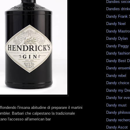
Dandies seco
Dandies drink
Dandy Frank S
Dandy Noel
Dandy Mastro
Dandy Dylan
Dandy Peggy
Dandy fashio
Dandy Best D
Dandy ensem
Dandy rebel
Dandy choice
Dandy my Dr
Dandy for eve
Dandy must
ffondendo l'insana abitudine di preparare il martini
Dandy philos
umbler. Barbari che calpestano la tradizionale
ano l'accesso all'american bar
Dandy recher
Dandy Ascot