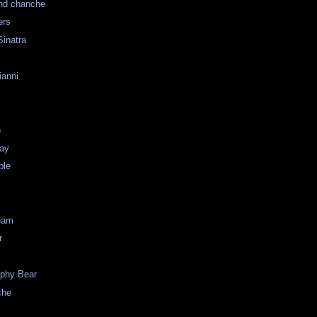
nd chanche
ers
inatra
ianni
n
ay
ble
eam
r
ophy Bear
che