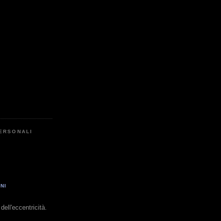
PERSONALI
NI
dell'eccentricità.