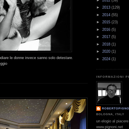
►
2012
(39)
►
2013
(129)
►
2014
(55)
►
2015
(23)
►
2016
(5)
►
2017
(5)
►
2018
(1)
►
2020
(1)
odiare le donne invece sanno solo detestare.
►
2024
(1)
eggio
INFORMAZIONI 
ROBERTOPIGNO
BOLOGNA, ITALY
un elogio al piacere 
www.pignoni.net