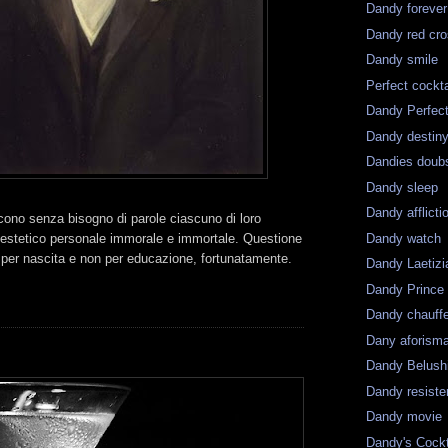
Dandy forever
Dandy red cr
Dandy smile
Perfect cockta
Dandy Perfec
Dandy destin
Dandies doub
Dandy sleep
Dandy afflicti
cono senza bisogno di parole ciascuno di loro
Dandy watch
 estetico personale immorale e immortale. Questione
 per nascita e non per educazione, fortunatamente.
Dandy Laetizi
Dandy Prince
Dandy chauff
Dany aforism
Dandy Belush
Dandy resist
Dandy movie
Dandy's Cockt