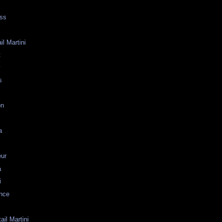
oss
il Martini
t
y
s
on
a
eur
a
i
ence
ail Martini