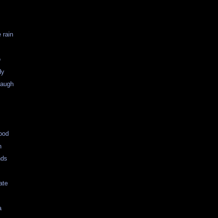
 rain
o
dy
Waugh
ood
n
nds
ate
a