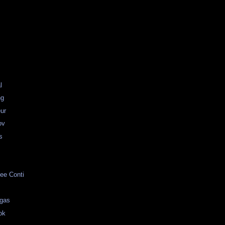
l
ng
ur
ov
s
ee Conti
egas
ok