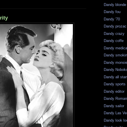
Dandy blonde
Dandy fou
rity
Dandy '70
Dandy prozac
Dandy crazy
Dandy coffe
Dandy medica
Dandy smoki
Dandy monsie
Dandy Nobok
Dandy all star
Dandy sports
Dandy editor
Dandy Roman
Dandy sailor
Dandy Las V
Dandy look lo