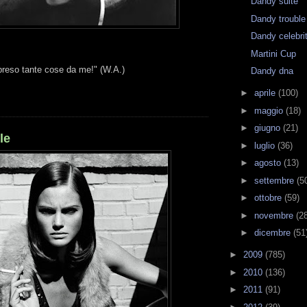
Dandy suite
Dandy trouble
Dandy celebri
Martini Cup
 preso tante cose da me!" (W.A.)
Dandy dna
►
aprile
(100)
►
maggio
(18)
►
giugno
(21)
le
►
luglio
(36)
►
agosto
(13)
►
settembre
(5
►
ottobre
(59)
►
novembre
(2
►
dicembre
(51
►
2009
(785)
►
2010
(136)
►
2011
(91)