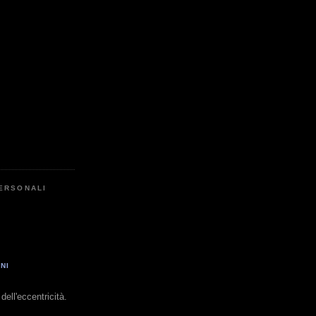
PERSONALI
NI
dell'eccentricità.