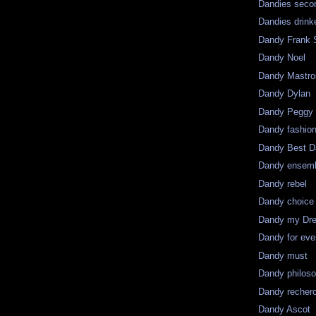
Dandies seco
Dandies drink
Dandy Frank S
Dandy Noel
Dandy Mastro
Dandy Dylan
Dandy Peggy
Dandy fashio
Dandy Best D
Dandy ensem
Dandy rebel
Dandy choice
Dandy my Dr
Dandy for eve
Dandy must
Dandy philos
Dandy recher
Dandy Ascot