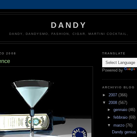
DANDY
DANDY, DANDYSMO, FASHION, CIGAR, MARTINI COCKTAIL,
ZO 2008
TRANSLATE
ence
Powered by
ARCHIVIO BLOG
►
2007
(366)
▼
2008
(567)
►
gennaio
(46)
►
febbraio
(69)
▼
marzo
(76)
Dandy genius