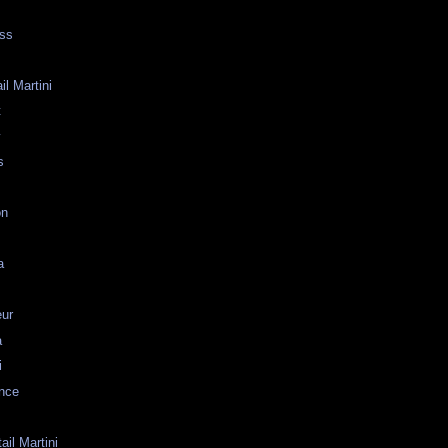
oss
il Martini
t
y
s
on
a
eur
a
i
ence
ail Martini