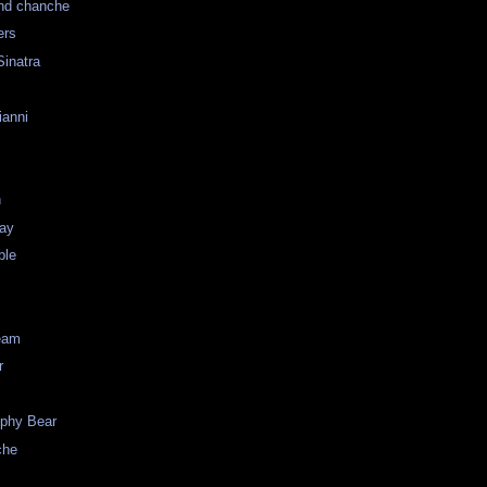
nd chanche
ers
inatra
ianni
n
ay
ble
eam
r
ophy Bear
che