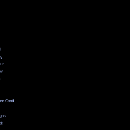
l
ng
ur
ov
s
ee Conti
egas
ok