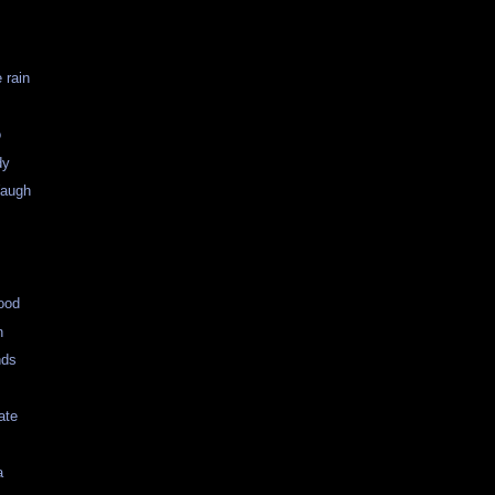
 rain
o
dy
Waugh
ood
n
nds
ate
a