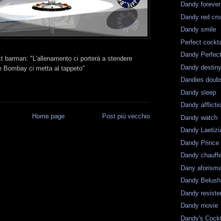
Dandy forever
Dandy red cr
Dandy smile
Perfect cockta
Dandy Perfec
ct barman: "L'allenamento ci porterà a stendere
Dandy destin
 Bombay ci metta al tappeto"
Dandies doub
Dandy sleep
Dandy afflicti
Home page
Post più vecchio
Dandy watch
Dandy Laetizi
Dandy Prince
Dandy chauff
Dany aforism
Dandy Belush
Dandy resist
Dandy movie
Dandy's Cockt