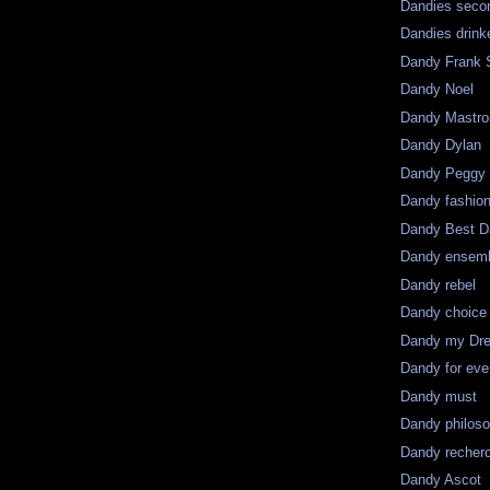
Dandies seco
Dandies drink
Dandy Frank S
Dandy Noel
Dandy Mastro
Dandy Dylan
Dandy Peggy
Dandy fashio
Dandy Best D
Dandy ensem
Dandy rebel
Dandy choice
Dandy my Dr
Dandy for eve
Dandy must
Dandy philos
Dandy recher
Dandy Ascot