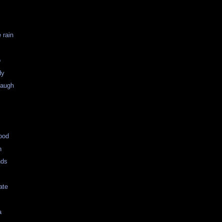
 rain
o
dy
Waugh
ood
n
nds
ate
a