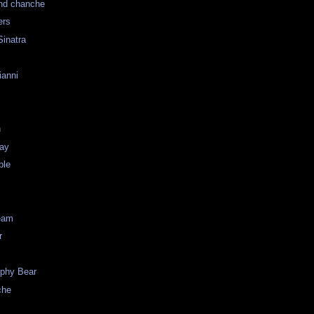
nd chanche
ers
inatra
ianni
n
ay
ble
eam
r
ophy Bear
che