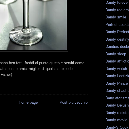
Dandy forever
Dandy red cr
Dandy smile
Perfect cockta
Dandy Perfec
Dandy destin
Dandies doub
Dandy sleep
Dandy afflicti
bson ben fatti, freddi al punto giusto e serviti come
Dandy watch
ati spesso amici migliori di qualsiasi bipede
 Fisher)
Dandy Laetizi
Dandy Prince
Dandy chauff
Dany aforism
Home page
Post più vecchio
Dandy Belush
Dandy resist
Dandy movie
Dandy's Cockt