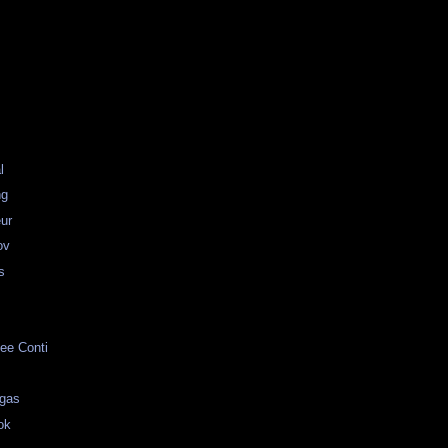
l
ng
ur
ov
s
ee Conti
egas
ok