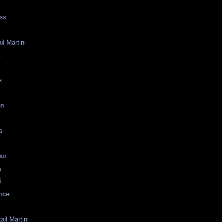
oss
il Martini
t
y
s
on
a
eur
a
i
ence
ail Martini