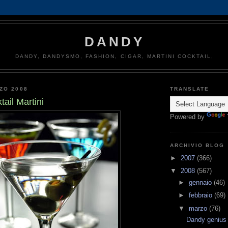
DANDY
DANDY, DANDYSMO, FASHION, CIGAR, MARTINI COCKTAIL,
ZO 2008
TRANSLATE
ail Martini
Powered by
ARCHIVIO BLOG
►
2007
(366)
▼
2008
(567)
►
gennaio
(46)
►
febbraio
(69)
▼
marzo
(76)
Dandy genius