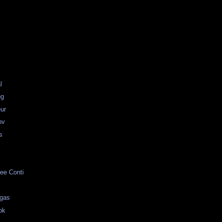
l
ng
ur
ov
s
ee Conti
egas
ok