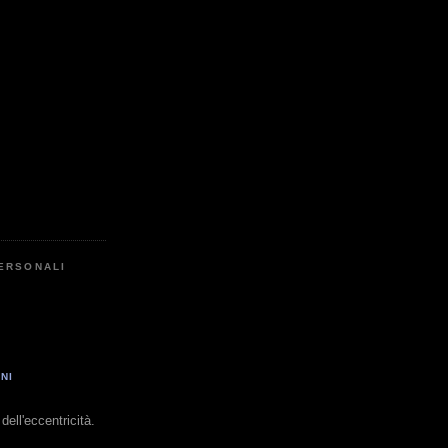
PERSONALI
NI
dell'eccentricità.