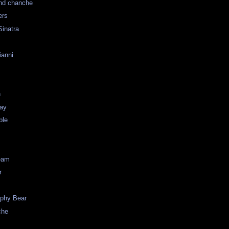
nd chanche
ers
inatra
ianni
n
ay
ble
eam
r
ophy Bear
che