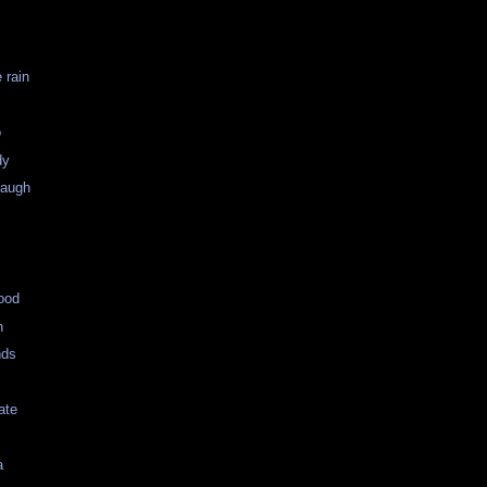
 rain
o
dy
Waugh
ood
n
nds
ate
a