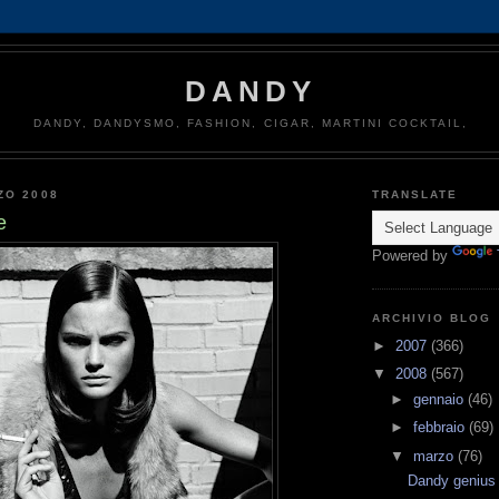
DANDY
DANDY, DANDYSMO, FASHION, CIGAR, MARTINI COCKTAIL,
ZO 2008
TRANSLATE
e
Powered by
ARCHIVIO BLOG
►
2007
(366)
▼
2008
(567)
►
gennaio
(46)
►
febbraio
(69)
▼
marzo
(76)
Dandy genius