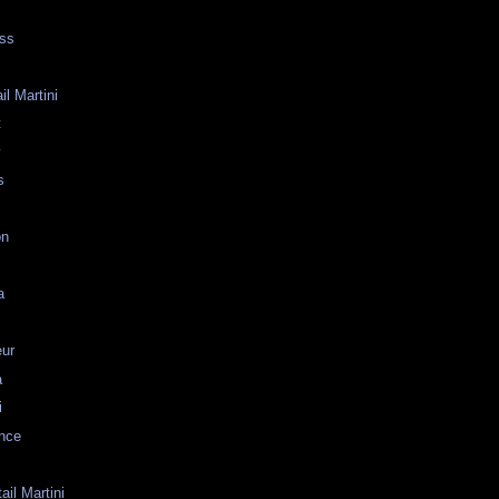
oss
il Martini
t
y
s
on
a
eur
a
i
ence
ail Martini