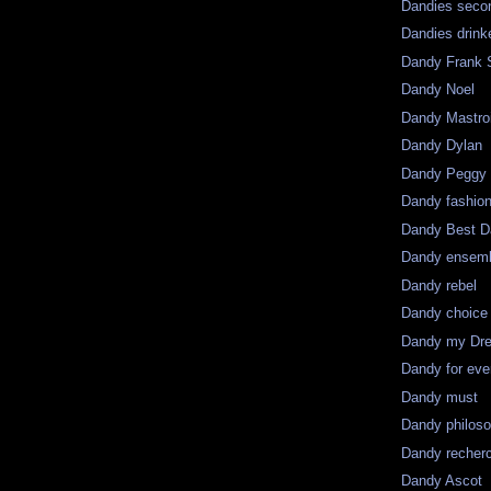
Dandies seco
Dandies drink
Dandy Frank S
Dandy Noel
Dandy Mastro
Dandy Dylan
Dandy Peggy
Dandy fashio
Dandy Best D
Dandy ensem
Dandy rebel
Dandy choice
Dandy my Dr
Dandy for eve
Dandy must
Dandy philos
Dandy recher
Dandy Ascot