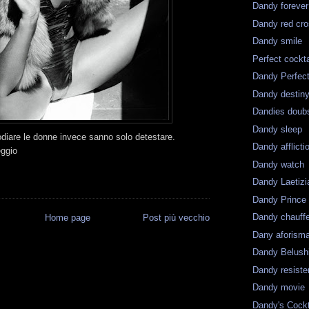
Dandy forever
Dandy red cr
Dandy smile
Perfect cockta
Dandy Perfec
Dandy destin
Dandies doub
Dandy sleep
odiare le donne invece sanno solo detestare.
Dandy afflicti
eggio
Dandy watch
Dandy Laetizi
Dandy Prince
Dandy chauff
Home page
Post più vecchio
Dany aforism
Dandy Belush
Dandy resist
Dandy movie
Dandy's Cockt