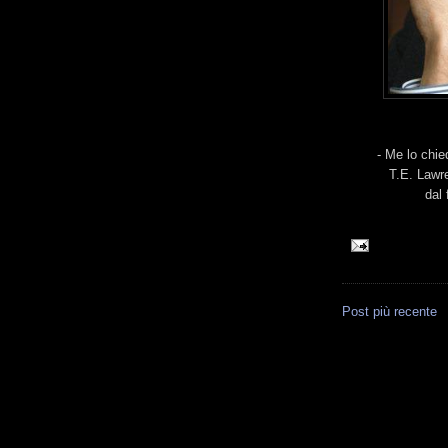
- Me lo chie
T.E. Lawre
dal
Post più recente