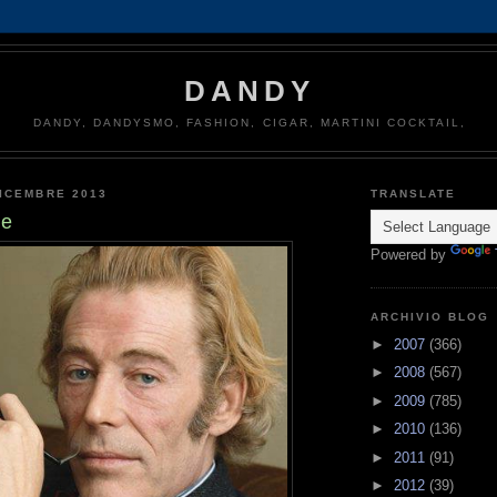
DANDY
DANDY, DANDYSMO, FASHION, CIGAR, MARTINI COCKTAIL,
ICEMBRE 2013
TRANSLATE
le
Powered by
ARCHIVIO BLOG
►
2007
(366)
►
2008
(567)
►
2009
(785)
►
2010
(136)
►
2011
(91)
►
2012
(39)