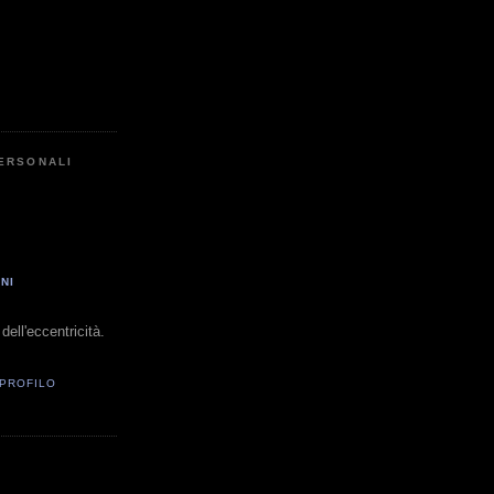
PERSONALI
NI
dell'eccentricità.
 PROFILO