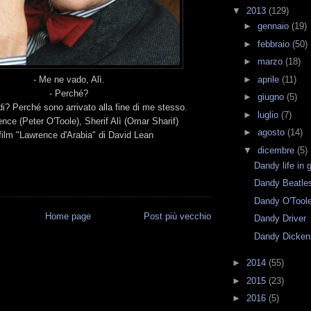
▼
2013
(129)
►
gennaio
(19)
►
febbraio
(50)
►
marzo
(18)
►
aprile
(11)
- Me ne vado, Alì.
- Perché?
►
giugno
(5)
di? Perché sono arrivato alla fine di me stesso.
►
luglio
(7)
nce (Peter O'Toole), Sherif Alì (Omar Sharif)
►
agosto
(14)
 film "Lawrence d'Arabia" di David Lean
▼
dicembre
(5)
Dandy life in 
Dandy Beatle
Dandy O'Tool
Home page
Post più vecchio
Dandy Driver
Dandy Dicken
►
2014
(55)
►
2015
(23)
►
2016
(5)