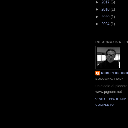
►
2017
(5)
►
2018
(1)
►
2020
(1)
►
2024
(1)
INFORMAZIONI 
ROBERTOPIGNO
BOLOGNA, ITALY
un elogio al piacere 
www.pignoni.net
VISUALIZZA IL MIO
COMPLETO