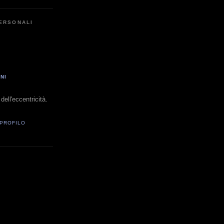
PERSONALI
NI
dell'eccentricità.
 PROFILO