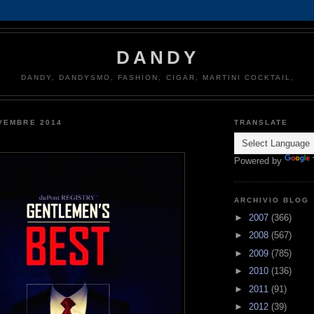
DANDY
DANDY, DANDYSMO, FASHION, CIGAR, MARTINI COCKTAIL,
VEMBRE 2014
TRANSLATE
Powered by
ARCHIVIO BLOG
►
2007
(366)
►
2008
(567)
►
2009
(785)
►
2010
(136)
►
2011
(91)
►
2012
(39)