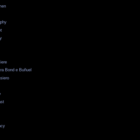
men
ophy
t
y
b
iere
 tra Bond e Buñuel
siero
y
ast
acy