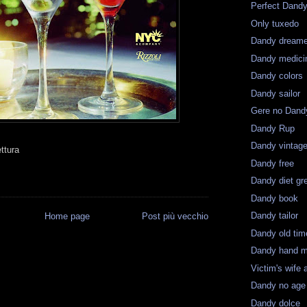
Perfect Dand
Only tuxedo
Dandy dreame
Dandy medici
Dandy colors
Dandy sailor
Gere no Dand
Dandy Rup
Dandy vintag
ttura
Dandy free
Dandy diet gr
Dandy book
Dandy tailor
Home page
Post più vecchio
Dandy old tim
Dandy hand 
Victim's wife a
Dandy no age
Dandy dolce