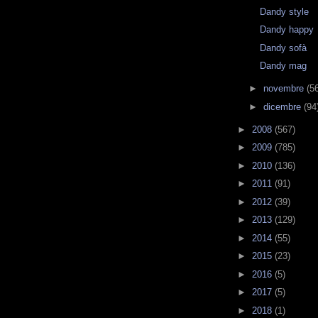
Dandy style
Dandy happy
Dandy sofà
Dandy mag
►
novembre
(5
►
dicembre
(94
►
2008
(567)
►
2009
(785)
►
2010
(136)
►
2011
(91)
►
2012
(39)
►
2013
(129)
►
2014
(55)
►
2015
(23)
►
2016
(5)
►
2017
(5)
►
2018
(1)