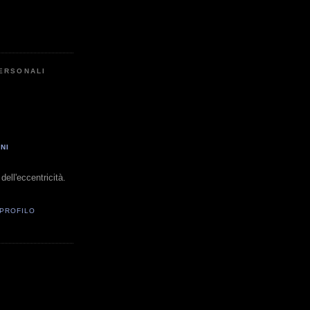
PERSONALI
NI
dell'eccentricità.
 PROFILO