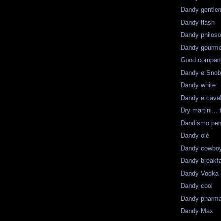
Dandy gentle
Dandy flash
Dandy philos
Dandy gourme
Good compan
Dandy e Sno
Dandy white
Dandy e caval
Dry martini...
Dandismo pen
Dandy olè
Dandy cowbo
Dandy breakf
Dandy Vodka
Dandy cool
Dandy pharm
Dandy Max