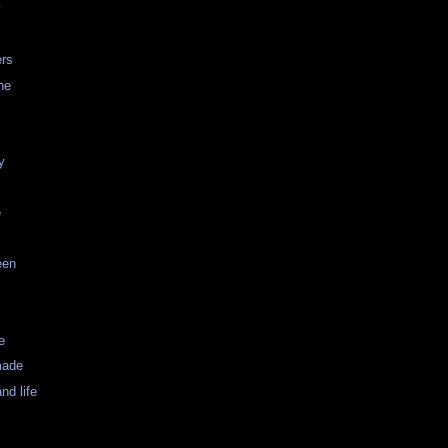
y
rs
ne
y
e
een
e
made
nd life