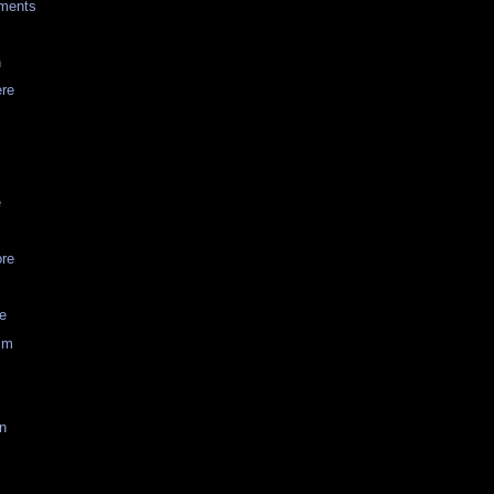
ments
n
ere
e
re
e
sm
on
e