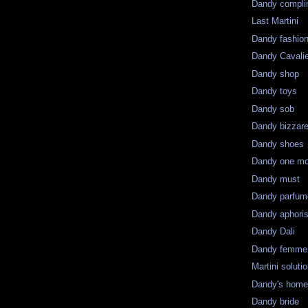
Dandy compli
Last Martini
Dandy fashio
Dandy Cavali
Dandy shop
Dandy toys
Dandy sob
Dandy bizzar
Dandy shoes
Dandy one mo
Dandy must
Dandy parfum
Dandy aphori
Dandy Dali
Dandy femme
Martini soluti
Dandy's hom
Dandy bride