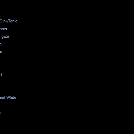
 Gin&Tonic
inner
 gate
n
do
id
a
and White
n