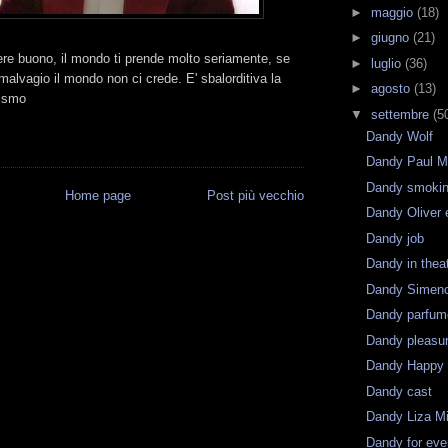
►
maggio
(18)
►
giugno
(21)
sere buono, il mondo ti prende molto seriamente, se
►
luglio
(36)
 malvagio il mondo non ci crede. E' sbalorditiva la
►
agosto
(13)
mismo
▼
settembre
(5
Dandy Wolf
Dandy Paul 
Dandy smoki
Home page
Post più vecchio
Dandy Oliver 
Dandy job
Dandy in thea
Dandy Simen
Dandy parfum
Dandy pleasu
Dandy Happy
Dandy cast
Dandy Liza Mi
Dandy for eve