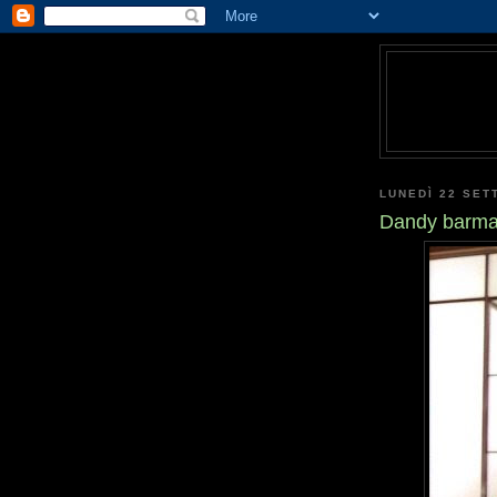
LUNEDÌ 22 SET
Dandy barm