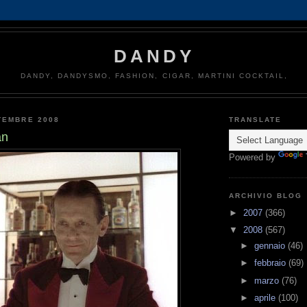
DANDY
DANDY, DANDYSMO, FASHION, CIGAR, MARTINI COCKTAIL,
TEMBRE 2008
TRANSLATE
an
Powered by
ARCHIVIO BLOG
►
2007
(366)
▼
2008
(567)
►
gennaio
(46)
►
febbraio
(69)
►
marzo
(76)
►
aprile
(100)