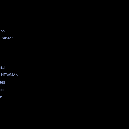
son
 Perfect
t
ital
L NEWMAN
tes
ico
re