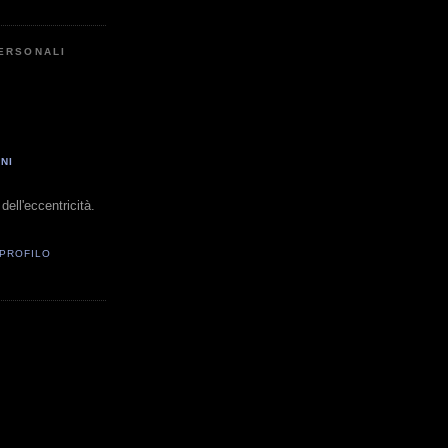
PERSONALI
NI
dell'eccentricità.
 PROFILO