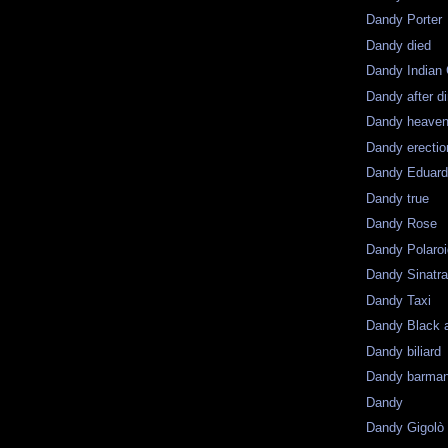
Dandy Porter
Dandy died
Dandy Indian
Dandy after d
Dandy heaven
Dandy erectio
Dandy Eduar
Dandy true
Dandy Rose
Dandy Polaro
Dandy Sinatr
Dandy Taxi
Dandy Black 
Dandy biliard
Dandy barma
Dandy
Dandy Gigolò