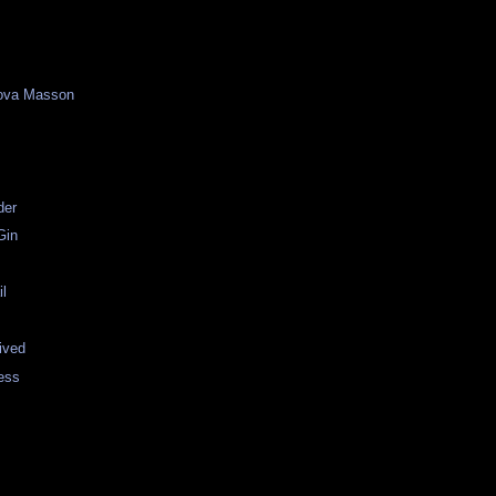
ova Masson
der
Gin
il
rived
ess