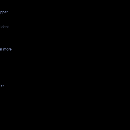
opper
ident
on more
ist