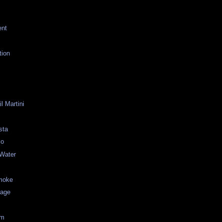
ent
tion
l Martini
sta
lo
 Water
moke
lage
om