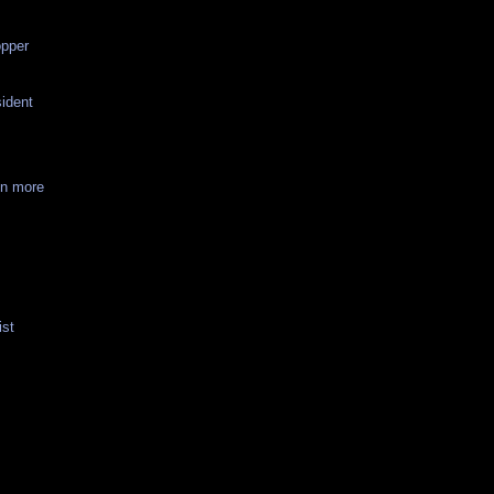
opper
ident
on more
ist