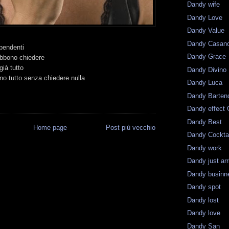
Dandy wife
Dandy Love
Dandy Value
Dandy Casan
pendenti
Dandy Grace
bbono chiedere
ià tutto
Dandy Divino
no tutto senza chiedere nulla
Dandy Luca
Dandy Barten
Dandy effect 
Dandy Best
Home page
Post più vecchio
Dandy Cockta
Dandy work
Dandy just ar
Dandy businn
Dandy spot
Dandy lost
Dandy love
Dandy San