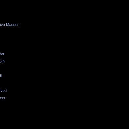
ova Masson
der
Gin
il
rived
ess