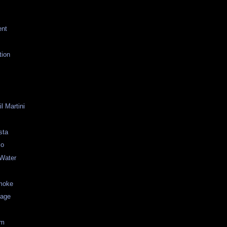
ent
tion
l Martini
sta
lo
 Water
moke
lage
om