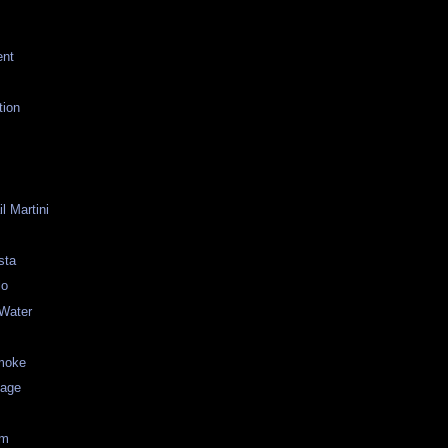
ent
tion
l Martini
sta
lo
 Water
moke
lage
om