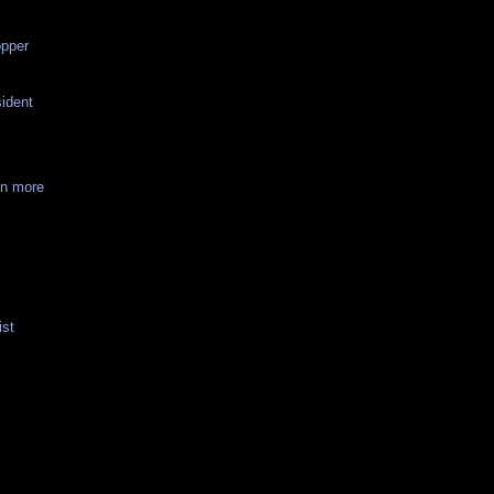
opper
ident
on more
ist