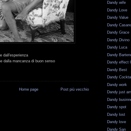
Dandy wife
Dandy Love
Dandy Value
Dandy Casan
Dandy Grace
Dandy Divino
Dandy Luca
Dandy Barten
e dall'esperienza
ene dalla mancanza di buon senso
Dandy effect 
Dandy Best
Dandy Cockta
Dandy work
Home page
Post più vecchio
Dandy just ar
Dandy businn
Dandy spot
Dandy lost
Dandy love
Dandy San