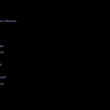
ova Masson
der
Gin
il
rived
ess