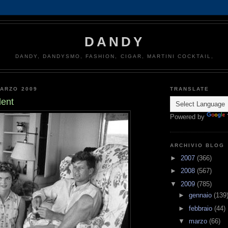
DANDY
DANDY, DANDYSMO, FASHION, CIGAR, MARTINI COCKTAIL,
MARZO 2009
TRANSLATE
dent
Powered by
ARCHIVIO BLOG
►
2007
(366)
►
2008
(567)
▼
2009
(785)
►
gennaio
(139
►
febbraio
(44)
▼
marzo
(66)