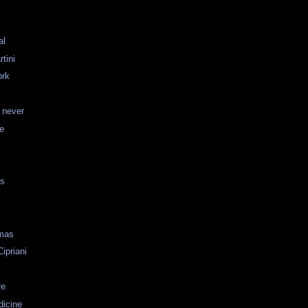
al
tini
ork
 never
re
c
ds
tmas
ipriani
re
dicine