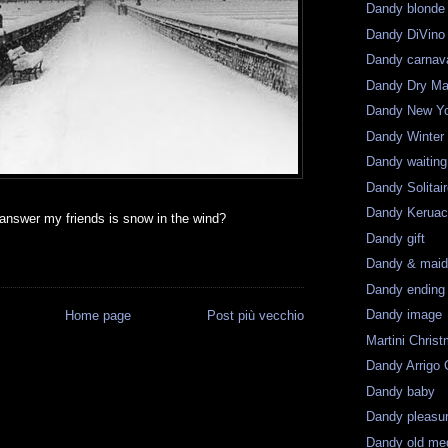
Dandy blonde
Dandy DiVino
Dandy carnav
Dandy Dry Mar
Dandy New Y
Dandy Winter
Dandy waiting
Dandy Solitai
Dandy Kerua
answer my friends is snow in the wind?
Dandy gift
Dandy & mai
Dandy ending
Dandy image
Home page
Post più vecchio
Martini Chris
Dandy Arrigo C
Dandy baby
Dandy pleasu
Dandy old me