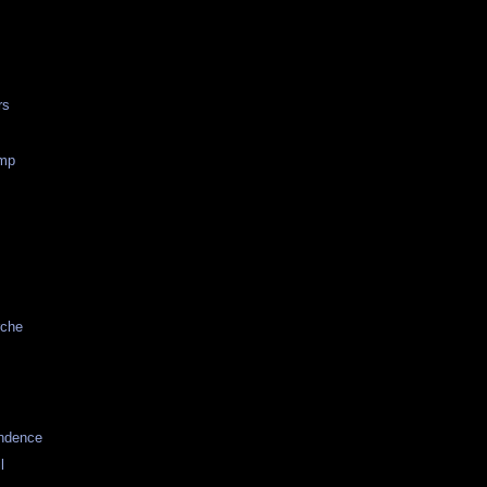
rs
mp
n
rche
ndence
l