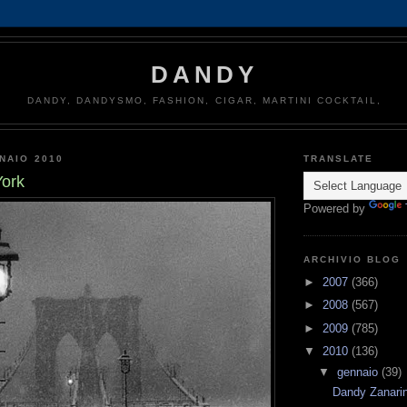
DANDY
DANDY, DANDYSMO, FASHION, CIGAR, MARTINI COCKTAIL,
NAIO 2010
TRANSLATE
ork
Powered by
ARCHIVIO BLOG
►
2007
(366)
►
2008
(567)
►
2009
(785)
▼
2010
(136)
▼
gennaio
(39)
Dandy Zanarin