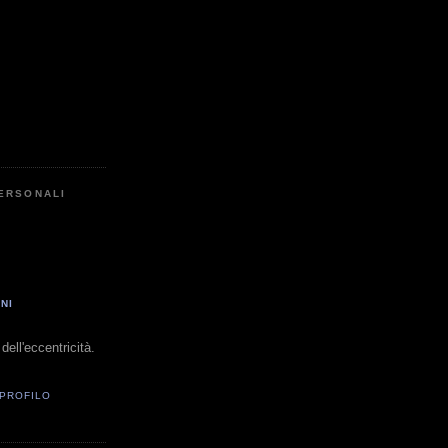
PERSONALI
NI
dell'eccentricità.
 PROFILO