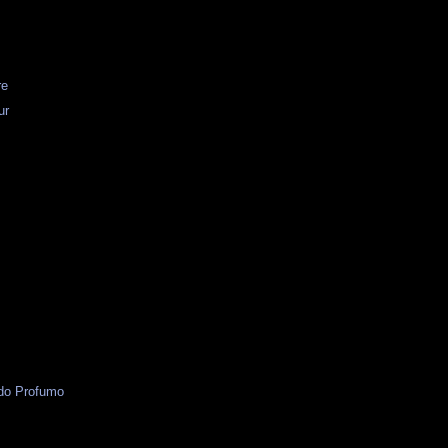
re
ur
s
do Profumo