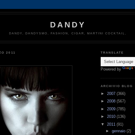
DANDY
DANDY, DANDYSMO, FASHION, CIGAR, MARTINI COCKTAIL,
ZO 2011
TRANSLATE
Powered by
ARCHIVIO BLOG
►
2007
(366)
►
2008
(567)
►
2009
(785)
►
2010
(136)
▼
2011
(91)
►
gennaio
(2)