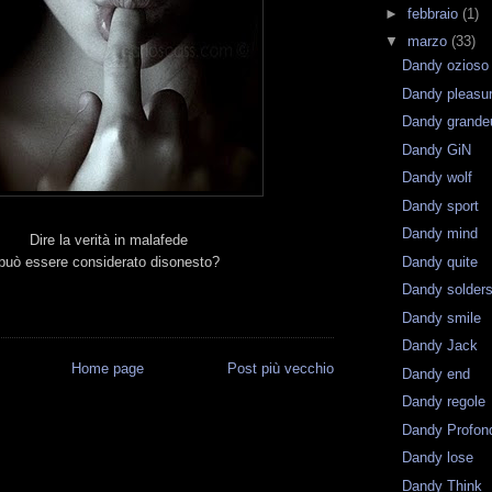
►
febbraio
(1)
▼
marzo
(33)
Dandy ozioso
Dandy pleasu
Dandy grande
Dandy GiN
Dandy wolf
Dandy sport
Dandy mind
Dire la verità in malafede
Dandy quite
può essere considerato disonesto?
Dandy solder
Dandy smile
Dandy Jack
Home page
Post più vecchio
Dandy end
Dandy regole
Dandy Profon
Dandy lose
Dandy Think