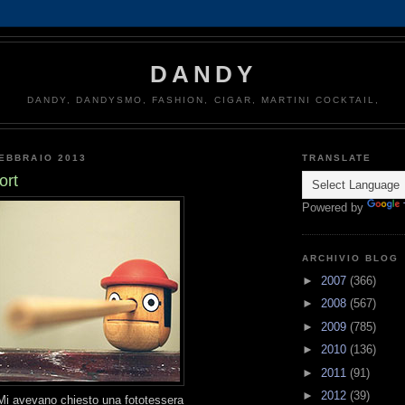
DANDY
DANDY, DANDYSMO, FASHION, CIGAR, MARTINI COCKTAIL,
EBBRAIO 2013
TRANSLATE
ort
Powered by
ARCHIVIO BLOG
►
2007
(366)
►
2008
(567)
►
2009
(785)
►
2010
(136)
►
2011
(91)
►
2012
(39)
Mi avevano chiesto una fototessera