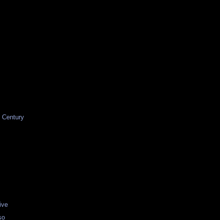
 Century
ive
so