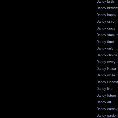
Dandy birth
Dandy birthday
Dandy happy
Dandy cin-cin
Dandy crazy
Dandy smoki
Dandy time
Dandy only
Dandy choice
Dandy everyt
Dandy Kalua
Dandy white
Dandy Hones
Dandy like
Dandy future
Dandy art
Dandy carnav
Dandy garden