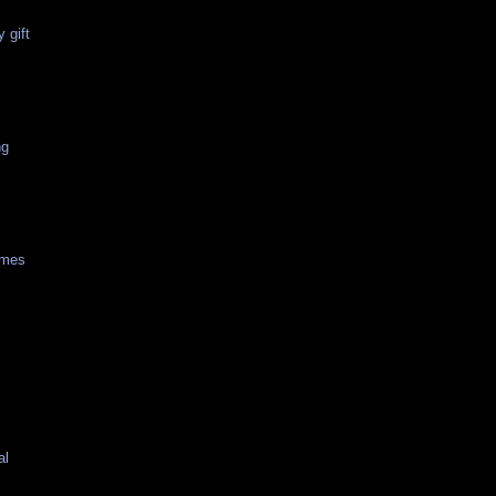
 gift
ng
imes
t
al