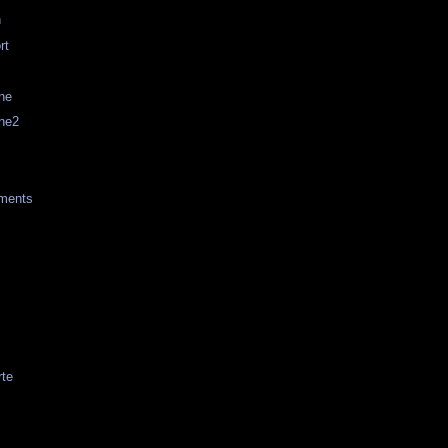
n
rt
ne
ine2
ments
te