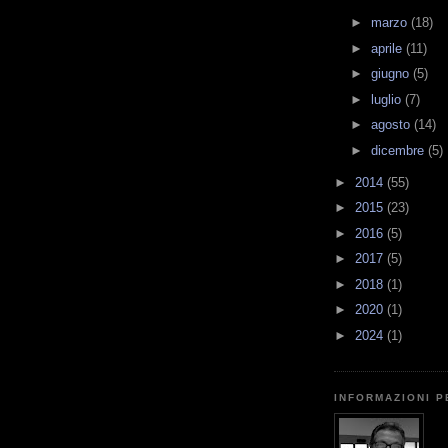
►
marzo
(18)
►
aprile
(11)
►
giugno
(5)
►
luglio
(7)
►
agosto
(14)
►
dicembre
(5)
►
2014
(55)
►
2015
(23)
►
2016
(5)
►
2017
(5)
►
2018
(1)
►
2020
(1)
►
2024
(1)
INFORMAZIONI 