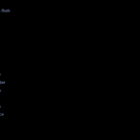
 Roth
v
ber
e
n
ce