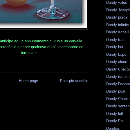
Dandy value
Dandy Joseph
Dandy puros
Dandy infinity
Dandy Agnelli
Dandy train
n anticipo ad un appuntamento ci vuole un cervello
perchè c'è sempre qualcosa di più interessante da
Dandy hat
terminare
Dandy Lapo
Dandy alone
Dandy Checo
Dandy remem
Home page
Post più vecchio
Dandy Daphn
Dandy post
Dandy Chapli
Dandy senten
Dandy loft
Dandy Poli
Dandies