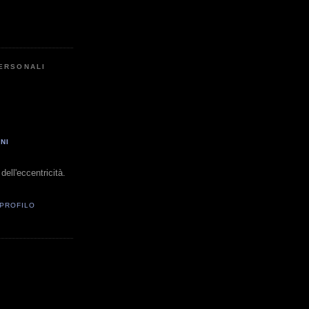
PERSONALI
NI
dell'eccentricità.
 PROFILO