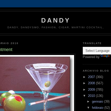
DANDY
DANDY, DANDYSMO, FASHION, CIGAR, MARTINI COCKTAIL,
BRAIO 2010
TRANSLATE
ntment
Powered by
ARCHIVIO BLOG
►
2007
(366)
►
2008
(567)
►
2009
(785)
▼
2010
(136)
►
gennaio
(39)
▼
febbraio
(52)