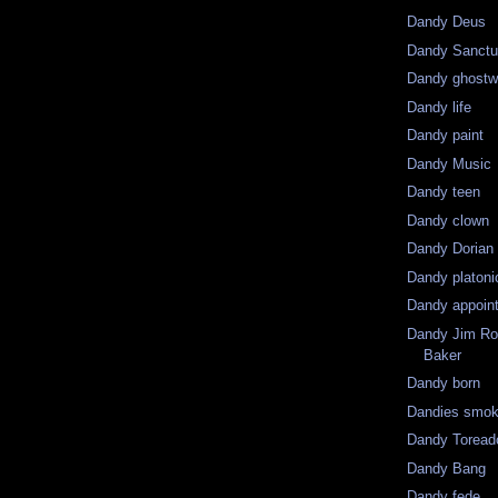
Dandy Deus
Dandy Sanct
Dandy ghostwr
Dandy life
Dandy paint
Dandy Music
Dandy teen
Dandy clown
Dandy Dorian
Dandy platoni
Dandy appoin
Dandy Jim Ro
Baker
Dandy born
Dandies smok
Dandy Toread
Dandy Bang
Dandy fede