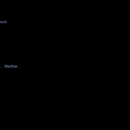
e
rock
.. Werther...
e