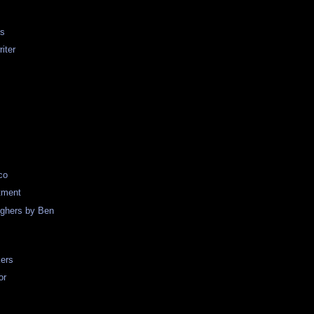
us
iter
co
tment
ghers by Ben
ers
or