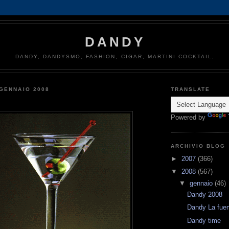
DANDY
DANDY, DANDYSMO, FASHION, CIGAR, MARTINI COCKTAIL,
GENNAIO 2008
TRANSLATE
Powered by
ARCHIVIO BLOG
►
2007
(366)
▼
2008
(567)
▼
gennaio
(46)
Dandy 2008
Dandy La fuen
Dandy time