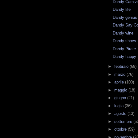
Dandy Carniv
Dandy life
Dandy genius
Dandy Say G
Dandy wine
Dandy shoes
Dandy Pirate
Dandy happy
►
febbraio
(69)
►
marzo
(76)
►
aprile
(100)
►
maggio
(18)
►
giugno
(21)
►
luglio
(36)
►
agosto
(13)
►
settembre
(5
►
ottobre
(59)
►
novembre
(2