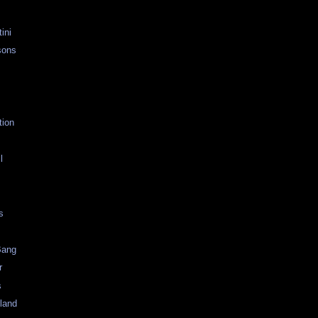
ini
sons
tion
l
s
Bang
r
s
land