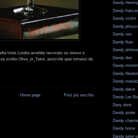
Dandy Hemin
Dandy francai
Dandy victim
Dandy phisyc
Dandy sex
Dandy flute
Dandy philos
lla triste Londra avrebbe ravvivato se stesso e
Dandy diet
sse scritto Olive_or_Twist, anzicchè quei romanzi da
Dandy mmmh
Dandy Newto
Dandy mania
Dandy dakar
Home page
Post più vecchio
Dandy Les Bi
Dany drink
Dandy pirate
Dandy charm
Dandy home
Dandy peter 