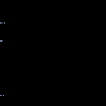
cout
ur
?
ess