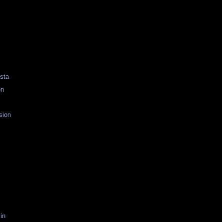
ista
on
sion
in