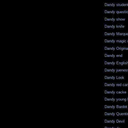
Dandy studen
Dandy questi
Dandy show
Dandy knife
Dandy Marqu
Dandy magic
Dandy Origina
Dandy end
Dandy Englis
Dandy juenes
Dandy Look
Dandy red car
Dandy cacke
Dandy young 
Dandy Bardot
Dandy Quenti
Dandy Devil