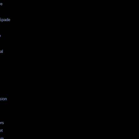
re
Spade
o
al
sion
rs
et
sm