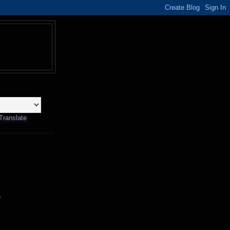
Translate
)