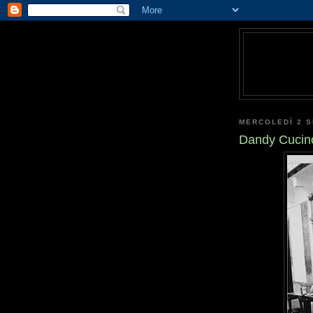
MERCOLEDÌ 2 
Dandy Cucin