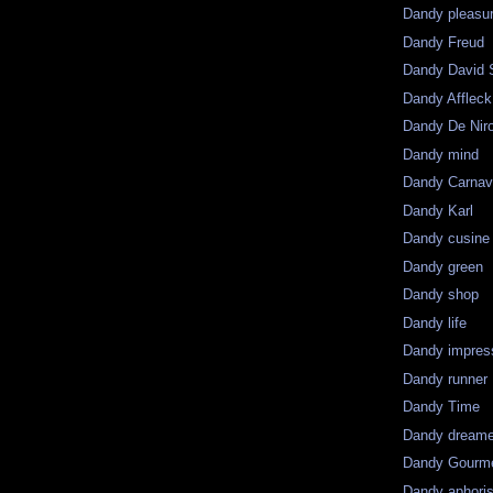
Dandy pleasu
Dandy Freud
Dandy David 
Dandy Affleck
Dandy De Nir
Dandy mind
Dandy Carnav
Dandy Karl
Dandy cusine
Dandy green
Dandy shop
Dandy life
Dandy impres
Dandy runner
Dandy Time
Dandy dreame
Dandy Gourm
Dandy aphori