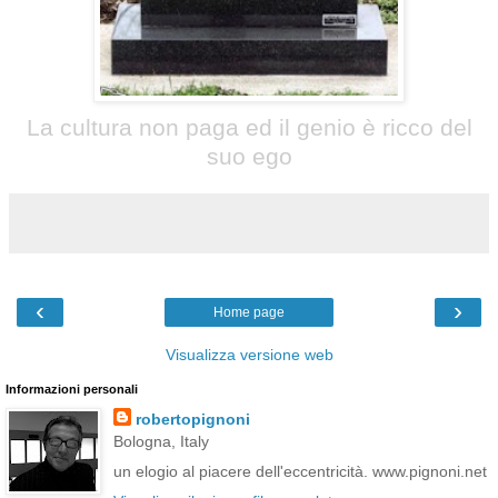
La cultura non paga ed il genio è ricco del
suo ego
‹
›
Home page
Visualizza versione web
Informazioni personali
robertopignoni
Bologna, Italy
un elogio al piacere dell'eccentricità. www.pignoni.net