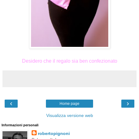
Desidero che il regalo sia ben confezionato
‹
›
Home page
Visualizza versione web
Informazioni personali
robertopignoni