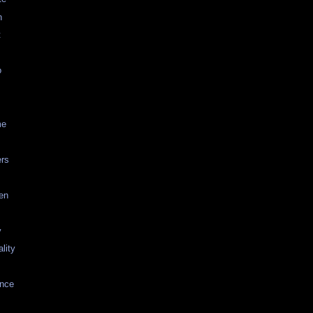
n
t
o
me
rs
en
y
lity
ence