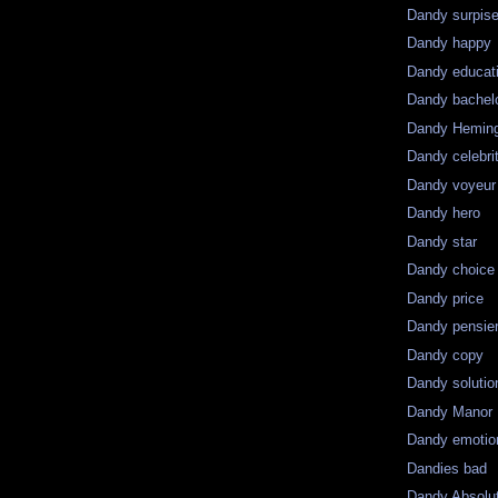
Dandy surpis
Dandy happy
Dandy educat
Dandy bachel
Dandy Hemin
Dandy celebri
Dandy voyeur
Dandy hero
Dandy star
Dandy choice
Dandy price
Dandy pensie
Dandy copy
Dandy solutio
Dandy Manor
Dandy emotio
Dandies bad
Dandy Absolu