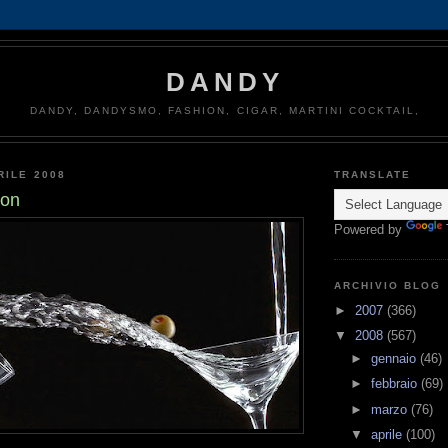
DANDY
DANDY, DANDYSMO, FASHION, CIGAR, MARTINI COCKTAIL,
RILE 2008
TRANSLATE
ion
Powered by
ARCHIVIO BLOG
►
2007
(366)
▼
2008
(567)
►
gennaio
(46)
►
febbraio
(69)
►
marzo
(76)
▼
aprile
(100)