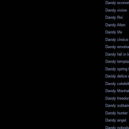
Dandy econo
Dandy vision
Dandy Roi
Dandy Allen
Dandy life
Dandy choice
Dandy emotio
Dandy fall in 
Dandy tempta
Dandy spring 
Dandy delice 
Dandy celebri
Dandy Manha
Dandy freedo
Dandy solitair
Dandy hunter
Dandy angel
Dandy nobody