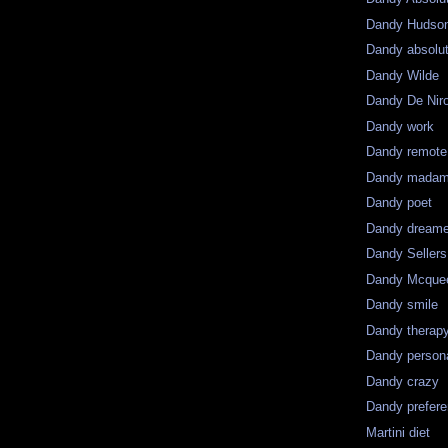
Dandy Hudso
Dandy absolu
Dandy Wilde
Dandy De Nir
Dandy work
Dandy remote
Dandy mada
Dandy poet
Dandy dreame
Dandy Sellers
Dandy Mcque
Dandy smile
Dandy therap
Dandy persona
Dandy crazy
Dandy prefer
Martini diet