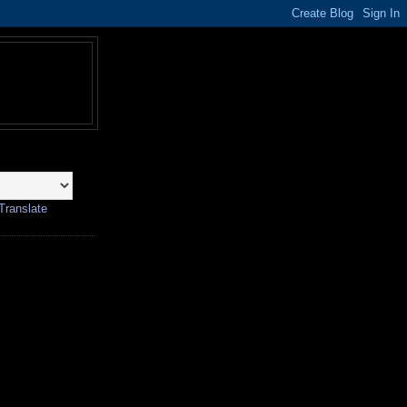
Translate