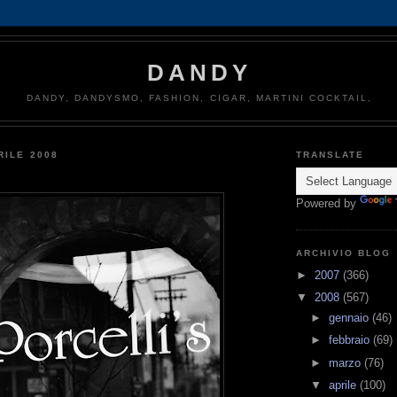
DANDY
DANDY, DANDYSMO, FASHION, CIGAR, MARTINI COCKTAIL,
RILE 2008
TRANSLATE
Powered by
ARCHIVIO BLOG
►
2007
(366)
▼
2008
(567)
►
gennaio
(46)
►
febbraio
(69)
►
marzo
(76)
▼
aprile
(100)