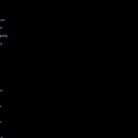
e
ion
or
gway
ty
ro
n
n
te