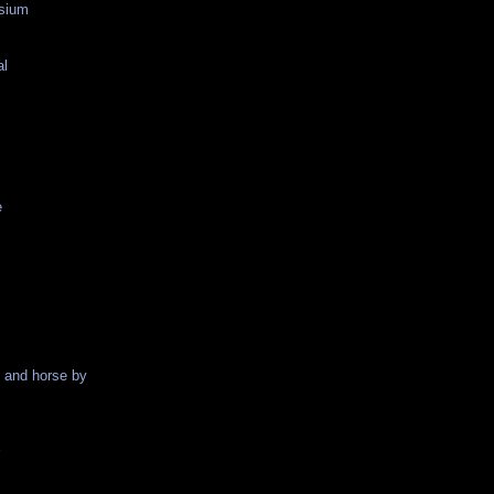
sium
al
e
and horse by
r