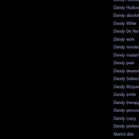
Dandy Hudso
Dandy absolu
Dandy Wilde
Dandy De Nir
Dandy work
Dandy remote
Dandy mada
Dandy poet
Dandy dreame
Dandy Sellers
Dandy Mcque
Dandy smile
Dandy therap
Dandy persona
Dandy crazy
Dandy prefer
Martini diet