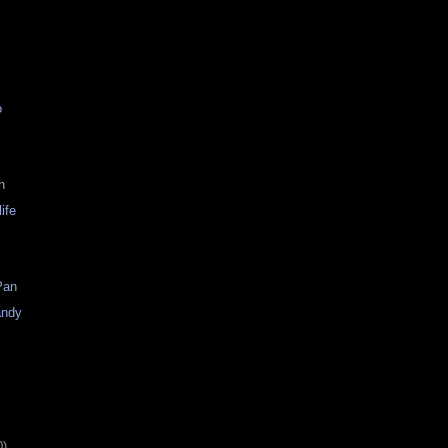
o
n
ife
n
Pan
andy
0)