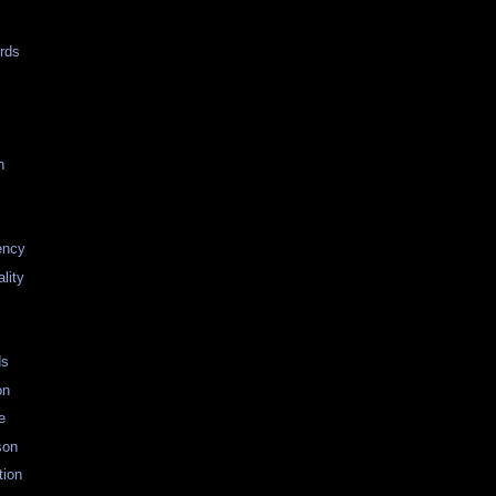
n
rds
n
ency
lity
ds
on
e
son
tion