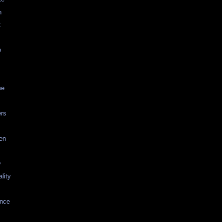
n
t
o
me
rs
en
y
lity
ence