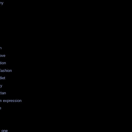
my
n
love
tion
fashion
diet
ty
ttan
m expression
e
 one