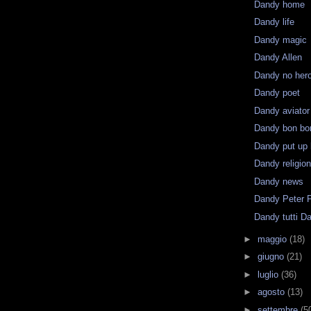
Dandy home
Dandy life
Dandy magic
Dandy Allen
Dandy no her
Dandy poet
Dandy aviator
Dandy bon bo
Dandy put up l
Dandy religio
Dandy news
Dandy Peter 
Dandy tutti D
►
maggio
(18)
►
giugno
(21)
►
luglio
(36)
►
agosto
(13)
►
settembre
(5