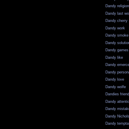
Dandy religio
Dandy last wo
Dandy cherry
Dandy work
Dandy smoke
Dandy solutio
Dandy games
Dandy like
Dandy emerc
Dandy persona
Dandy love
Dandy wolfe
Dandies frien
Dandy attenti
Dandy mistak
Dandy Nichol
Dandy tempta