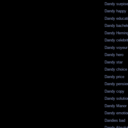
Dandy surpis
Dandy happy
Dandy educat
Dandy bachel
Dandy Hemin
Dandy celebri
Dandy voyeur
Dandy hero
Dandy star
Dandy choice
Dandy price
Dandy pensie
Dandy copy
Dandy solutio
Dandy Manor
Dandy emotio
Dandies bad
Dandy Absolu