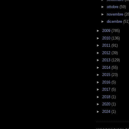
►
ottobre
(59)
►
novembre
(2
►
dicembre
(51
►
2009
(785)
►
2010
(136)
►
2011
(91)
►
2012
(39)
►
2013
(129)
►
2014
(55)
►
2015
(23)
►
2016
(5)
►
2017
(5)
►
2018
(1)
►
2020
(1)
►
2024
(1)