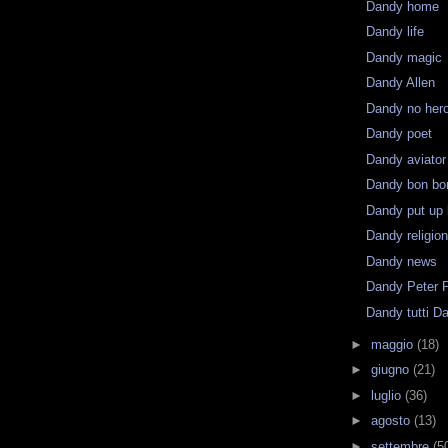
Dandy home
Dandy life
Dandy magic
Dandy Allen
Dandy no her
Dandy poet
Dandy aviator
Dandy bon bo
Dandy put up l
Dandy religio
Dandy news
Dandy Peter 
Dandy tutti D
►
maggio
(18)
►
giugno
(21)
►
luglio
(36)
►
agosto
(13)
►
settembre
(5