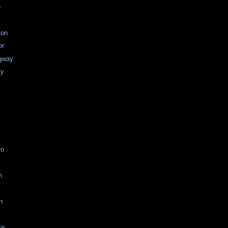
e
ion
or
gway
ty
ro
n
n
te