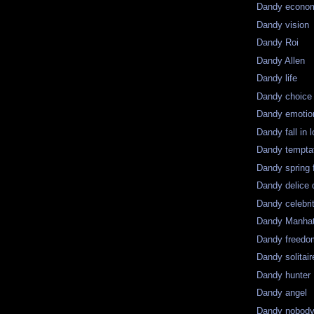
Dandy econo
Dandy vision
Dandy Roi
Dandy Allen
Dandy life
Dandy choice
Dandy emotio
Dandy fall in 
Dandy tempta
Dandy spring 
Dandy delice 
Dandy celebri
Dandy Manha
Dandy freedo
Dandy solitair
Dandy hunter
Dandy angel
Dandy nobody