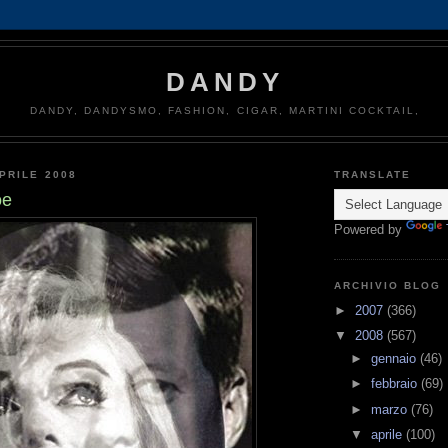
DANDY
DANDY, DANDYSMO, FASHION, CIGAR, MARTINI COCKTAIL,
PRILE 2008
TRANSLATE
oe
Powered by
ARCHIVIO BLOG
►
2007
(366)
▼
2008
(567)
►
gennaio
(46)
►
febbraio
(69)
►
marzo
(76)
▼
aprile
(100)