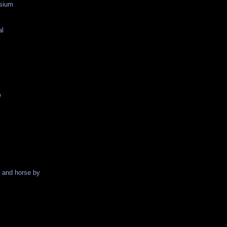
sium
al
e
and horse by
r