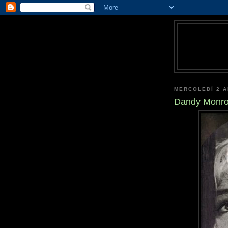
MERCOLEDÌ 2 A
Dandy Monr