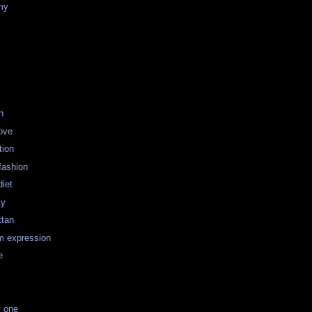
my
n
love
tion
fashion
diet
ty
ttan
m expression
e
 one