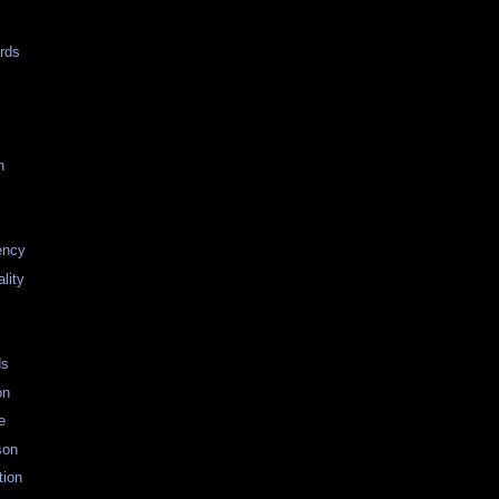
n
rds
n
ency
lity
ds
on
e
son
tion