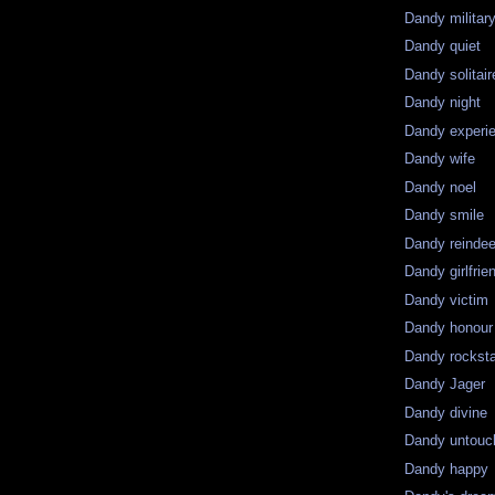
Dandy militar
Dandy quiet
Dandy solitair
Dandy night
Dandy experi
Dandy wife
Dandy noel
Dandy smile
Dandy reindee
Dandy girlfrie
Dandy victim
Dandy honour
Dandy rockst
Dandy Jager
Dandy divine
Dandy untouc
Dandy happy