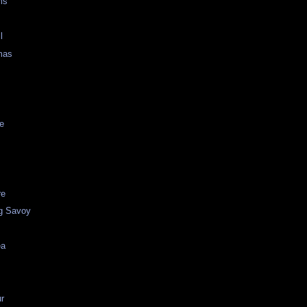
ms
l
mas
e
re
g Savoy
ea
r