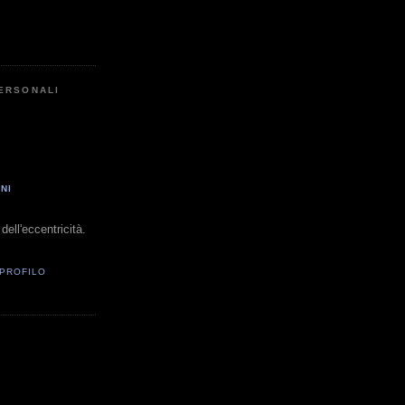
PERSONALI
NI
dell'eccentricità.
 PROFILO