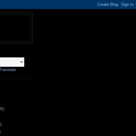
Translate
05)
6)
)