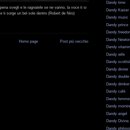
Dandy time
pena svegli e le ragnatele se ne vanno, la voce ti si
Dandy Kaiser
 e ti sorge un bel sole dentro (Robert de Niro)
Dandy music
Dandy prince
Dandy freedo
Dandy Newto
Home page
Post più vecchio
Dandy vitami
Dandy wife
Dandy scottis
Dandy dinner
Dandy double
Dandy drinker
Dandy cafè
Dandy femme
Dandy mornin
Dandy angel
Dandy Divina
Dandy philos