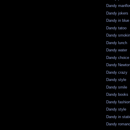
Dandy manflo
Dandy jokers
Dandy in blue
Dandy tatoo
Dandy smoki
Dandy lunch
Dandy water
Dandy choice
Dandy Newto
Dandy crazy
Dandy style
Dandy smile
Dandy books
Dandy fashio
Dandy style
Dandy in stat
Dandy roman