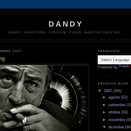
DANDY
DANDY, DANDYSMO, FASHION, CIGAR, MARTINI COCKTAIL,
EMBRE 2007
TRANSLATE
ng
Powered by
ARCHIVIO BLOG
▼
2007
(366)
►
agosto
(52)
►
settembre
(1
►
ottobre
(59)
►
novembre
(5
▼
dicembre
(94