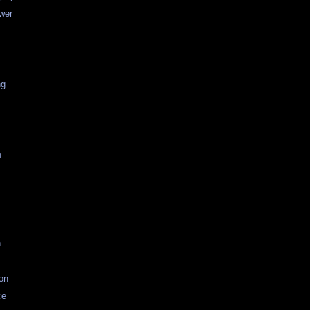
wer
ng
n
n
ion
ce