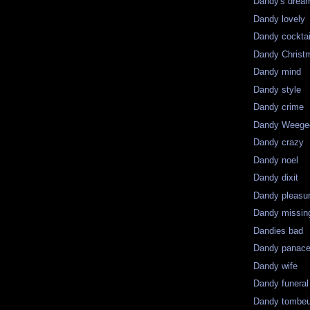
Dandy's drea
Dandy lovely
Dandy cocktai
Dandy Christ
Dandy mind
Dandy style
Dandy crime
Dandy Weege
Dandy crazy
Dandy noel
Dandy dixit
Dandy pleasu
Dandy missin
Dandies bad
Dandy panac
Dandy wife
Dandy funeral
Dandy tombeu