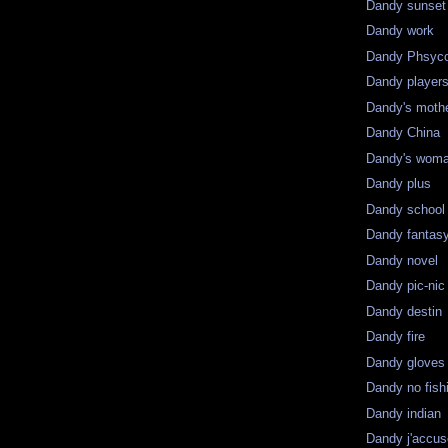
Dandy sunset
Dandy work
Dandy Phsyc
Dandy player
Dandy's moth
Dandy China
Dandy's wom
Dandy plus
Dandy school
Dandy fantas
Dandy novel
Dandy pic-nic
Dandy destin
Dandy fire
Dandy gloves
Dandy no fish
Dandy indian
Dandy j'accu